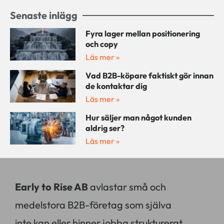
Senaste inlägg
Fyra lager mellan positionering
och copy
Läs mer »
Vad B2B-köpare faktiskt gör innan
de kontaktar dig
Läs mer »
Hur säljer man något kunden
aldrig ser?
Läs mer »
Early to Rise AB
avlastar små och
medelstora B2B-företag som själva
inte kan eller hinner jobba strukturerat