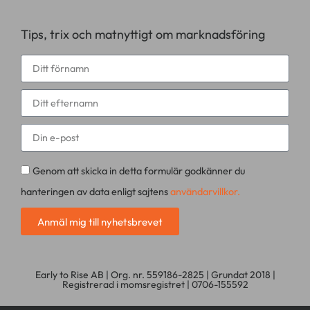
Tips, trix och matnyttigt om marknadsföring
Genom att skicka in detta formulär godkänner du
hanteringen av data enligt sajtens
användarvillkor.
Anmäl mig till nyhetsbrevet
Early to Rise AB | Org. nr. 559186-2825 | Grundat 2018 |
Registrerad i momsregistret | 0706-155592