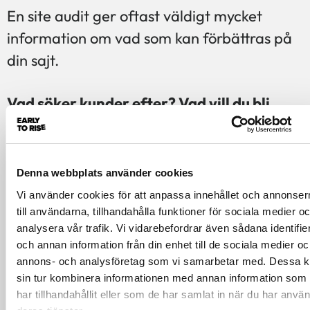
En site audit ger oftast väldigt mycket
information om vad som kan förbättras på
din sajt.
Vad söker kunder efter? Vad vill du bli
hittat på?
Fundera t.ex. ”Vilka Googlesökningar vill vi
att vår sajt ska bli hittad på?” Fråga er
Denna webbplats använder cookies
sedan om ni har innehåll som handlar om
Vi använder cookies för att anpassa innehållet och annonser
det? Det finns givetvis mycket mer att göra,
till användarna, tillhandahålla funktioner för sociala medier o
men det är en bra början.
analysera vår trafik. Vi vidarebefordrar även sådana identifie
och annan information från din enhet till de sociala medier oc
annons- och analysföretag som vi samarbetar med. Dessa k
Kombinera sökmotoroptimering med
sin tur kombinera informationen med annan information som
sökordsannonsering
har tillhandahållit eller som de har samlat in när du har använ
Parallellt med sökmotoroptimeringen