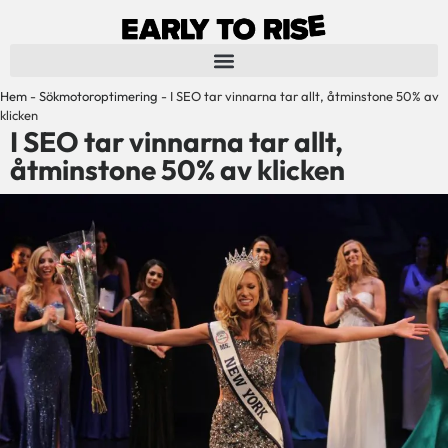
Hem
-
Sökmotoroptimering
-
I SEO tar vinnarna tar allt, åtminstone 50% av
klicken
I SEO tar vinnarna tar allt,
åtminstone 50% av klicken