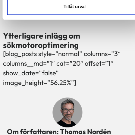
sör att förbättra er placering i Googles
Tillåt urval
sökresultat.
Ytterligare inlägg om
sökmotoroptimering
[blog_posts style=”normal” columns=”3″
columns__md=”1″ cat=”20″ offset=”1″
show_date=”false”
image_height=”56.25%”]
Om författaren: Thomas Nordén