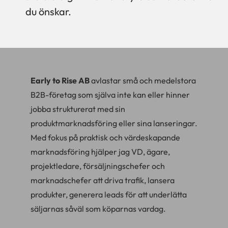
du önskar.
Early to Rise AB
avlastar små och medelstora
B2B-företag som själva inte kan eller hinner
jobba strukturerat med sin
produktmarknadsföring eller sina lanseringar.
Med fokus på praktisk och värdeskapande
marknadsföring hjälper jag VD, ägare,
projektledare, försäljningschefer och
marknadschefer att driva trafik, lansera
produkter, generera leads för att underlätta
säljarnas såväl som köparnas vardag.