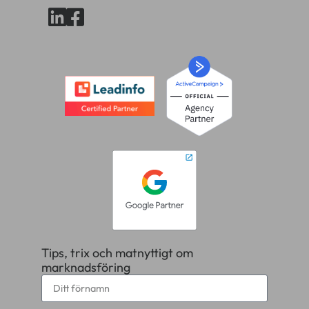
Tips, trix och matnyttigt om
marknadsföring