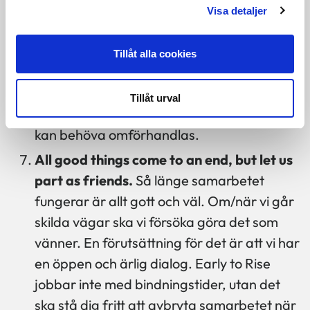
till pågående uppdrag. Om dessa inte
Visa detaljer
påverkar projektets tidsramar, kostnader
eller resurser i alltför stor utsträckning är
Tillåt alla cookies
detta i sin ordning. Men om det sker för ofta
eller har för stor påverkan kommer Early to
Tillåt urval
Rise att påpeka detta och projektets ramar
kan behöva omförhandlas.
All good things come to an end, but let us
part as friends.
Så länge samarbetet
fungerar är allt gott och väl. Om/när vi går
skilda vägar ska vi försöka göra det som
vänner. En förutsättning för det är att vi har
en öppen och ärlig dialog. Early to Rise
jobbar inte med bindningstider, utan det
ska stå dig fritt att avbryta samarbetet när