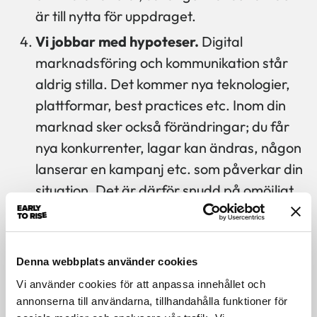
är till nytta för uppdraget.
Vi jobbar med hypoteser.
Digital
marknadsföring och kommunikation står
aldrig stilla. Det kommer nya teknologier,
plattformar, best practices etc. Inom din
marknad sker också förändringar; du får
nya konkurrenter, lagar kan ändras, någon
lanserar en kampanj etc. som påverkar din
situation. Det är därför snudd på omöjligt
att garantera att det vi gör kommer att ha
avsedd effekt. Det vi kan göra är att ha
goda hypoteser som vi arbetar utifrån och
Denna webbplats använder cookies
ha en bild av önskad effekt, men garantier
Vi använder cookies för att anpassa innehållet och
finns inte. Vi lär och kalibrerar våra
annonserna till användarna, tillhandahålla funktioner för