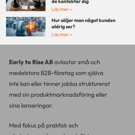
de kontaktar dig
Läs mer »
Hur säljer man något kunden
aldrig ser?
Läs mer »
Early to Rise AB
avlastar små och
medelstora B2B-företag som själva
inte kan eller hinner jobba strukturerat
med sin produktmarknadsföring eller
sina lanseringar.
Med fokus på praktisk och