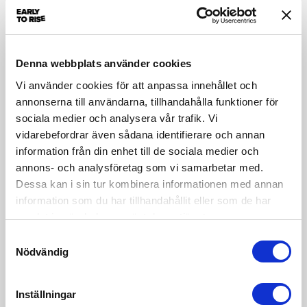
[/row]
Denna webbplats använder cookies
Jag hör vad du säger, men…
Vi använder cookies för att anpassa innehållet och
Det är lätt att göra saker när man vet hur.
annonserna till användarna, tillhandahålla funktioner för
sociala medier och analysera vår trafik. Vi
Om du inte orkar, kan eller vill sätta dig in i
vidarebefordrar även sådana identifierare och annan
Google Ads och experiment så hjälper jag
information från din enhet till de sociala medier och
dig gärna. Det behöver inte ta lång tid att
annons- och analysföretag som vi samarbetar med.
Dessa kan i sin tur kombinera informationen med annan
hantera dina annonser – jag kan göra det
information som du har tillhandahållit eller som de har
åt dig så att du kan fokusera på annat.
samlat in när du har använt deras tjänster.
Samtyckesval
Nödvändig
[button text=”Jag behöver hjälp med
Google Ads…” color=”success” radius=”5″
Inställningar
depth_hover=”3″