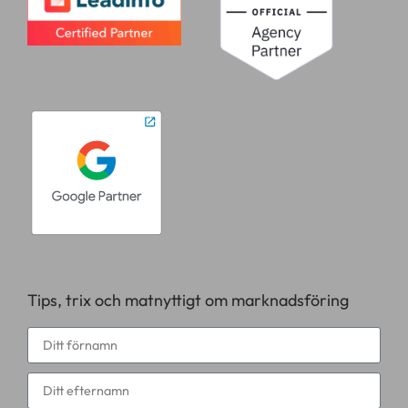
Tips, trix och matnyttigt om marknadsföring