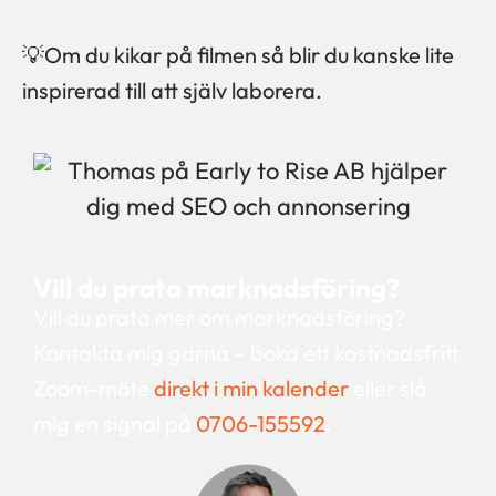
💡Om du kikar på filmen så blir du kanske lite
inspirerad till att själv laborera.
Vill du prata marknadsföring?
Vill du prata mer om marknadsföring?
Kontakta mig gärna – boka ett kostnadsfritt
Zoom-möte
direkt i min kalender
eller slå
mig en signal på
0706-155592
.