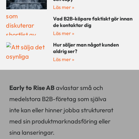
Läs mer »
Vad B2B-köpare faktiskt gör innan
de kontaktar dig
Läs mer »
Hur säljer man något kunden
aldrig ser?
Läs mer »
Early to Rise AB
avlastar små och
medelstora B2B-företag som själva
inte kan eller hinner jobba strukturerat
med sin produktmarknadsföring eller
sina lanseringar.