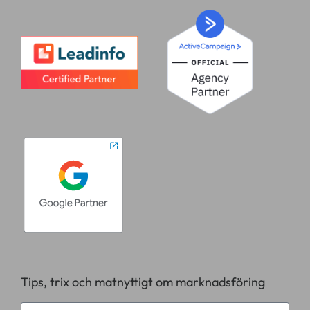
Tips, trix och matnyttigt om marknadsföring