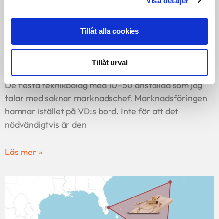
Visa detaljer
Tillåt alla cookies
Vad kostar det att VD:n gör
Tillåt urval
marknadsföringen?
De flesta teknikbolag med 10–50 anställda som jag
talar med saknar marknadschef. Marknadsföringen
hamnar istället på VD:s bord. Inte för att det
nödvändigtvis är den
Läs mer »