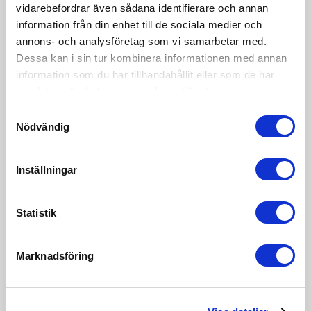
vidarebefordrar även sådana identifierare och annan
information från din enhet till de sociala medier och
annons- och analysföretag som vi samarbetar med.
Dessa kan i sin tur kombinera informationen med annan
information som du har tillhandahållit eller som de har
Hur säljer man något kunden aldrig ser?
samlat in när du har använt deras tjänster.
Många B2B-teknikbolag undersäljer sin fördel. Inte
Samtyckesval
för att produkten är dålig, utan för att de pratar
Nödvändig
teknik istället för konsekvens. Så här konstruerar du
insikten innan du säljer lösningen.
Inställningar
Läs mer »
Statistik
Marknadsföring